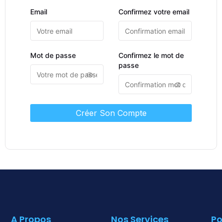
Email
Confirmez votre email
Mot de passe
Confirmez le mot de
passe
Créer Son Compte
A Propos
Nos Services
Po