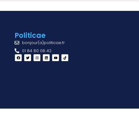
Politicae
bonjour(a)politicae.fr
01 84 80 08 42