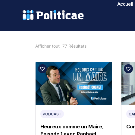
Accueil
Afficher tout
77
Résultats
PODCAST
CA
Heureux comme un Maire,
Com
Episode 1 avec Raphaël