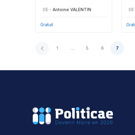
DE -
Antoine VALENTIN
DE
Gratuit
Grat
1
…
5
6
7