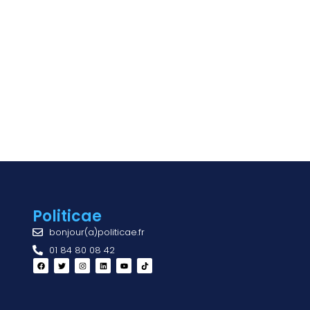
Politicae
bonjour(a)politicae.fr
01 84 80 08 42