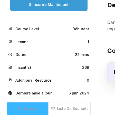
De
S'inscrire Maintenant
Dan
exp
Course Level
Débutant
Leçons
1
Co
Durée
22 mins
Inscrit(s)
269
Additional Resource
0
Dernière mise à jour
6 juin 2024
Partager
Liste De Souhaits