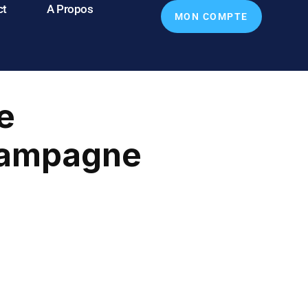
ct
A Propos
MON COMPTE
e
 campagne