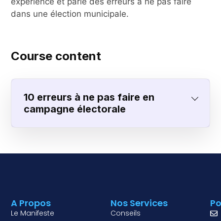
expérience et parle des erreurs à ne pas faire
dans une élection municipale.
Course content
10 erreurs à ne pas faire en
campagne électorale
A Propos
Nos Services
Po
Le Manifeste
Conseils